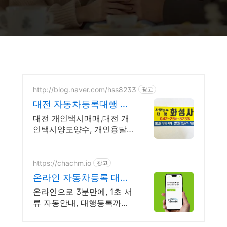
http://blog.naver.com/hss8233
광고
대전 자동차등록대행 화
성사
대전 개인택시매매,대전 개
인택시양도양수, 개인용달
매매, 개별화물매매,이전등
록
https://chachm.io
광고
온라인 자동차등록 대행
서비스
온라인으로 3분만에, 1초 서
류 자동안내, 대행등록까지
베테랑 매니저 전담케어